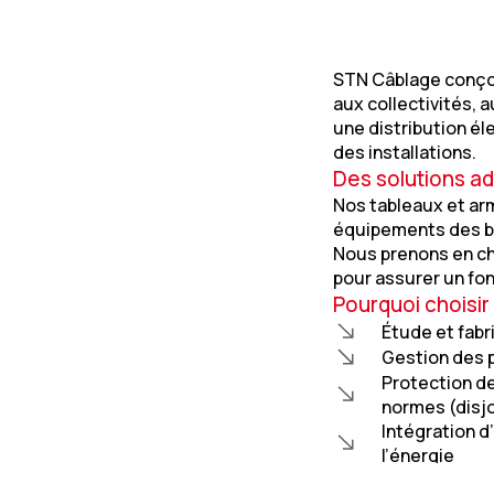
STN Câblage conçoi
aux collectivités,
une distribution él
des installations.
Des solutions ad
Nos tableaux et ar
équipements des bu
Nous prenons en ch
pour assurer un fo
Pourquoi choisir
Étude et fabr
Gestion des p
Protection de
normes (disjo
Intégration 
l’énergie
Installation 