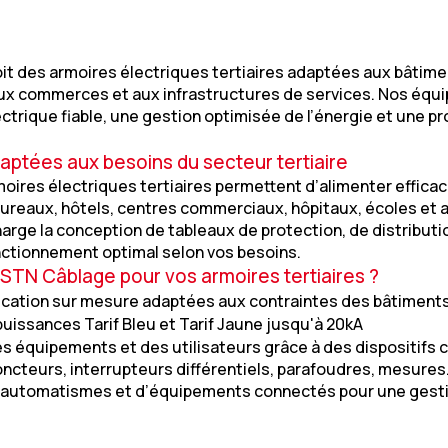
t des armoires électriques tertiaires adaptées aux bâtime
 aux commerces et aux infrastructures de services. Nos éq
ectrique fiable, une gestion optimisée de l’énergie et une p
aptées aux besoins du secteur tertiaire
moires électriques tertiaires permettent d’alimenter effica
reaux, hôtels, centres commerciaux, hôpitaux, écoles et a
arge la conception de tableaux de protection, de distribu
nctionnement optimal selon vos besoins.
 STN Câblage pour vos armoires tertiaires ?
ication sur mesure adaptées aux contraintes des bâtiments
uissances Tarif Bleu et Tarif Jaune jusqu'à 20kA
s équipements et des utilisateurs grâce à des dispositifs
ncteurs, interrupteurs différentiels, parafoudres, mesures.
d’automatismes et d’équipements connectés pour une gest
rapide et intervention en milieu occupé avec un minimum de 