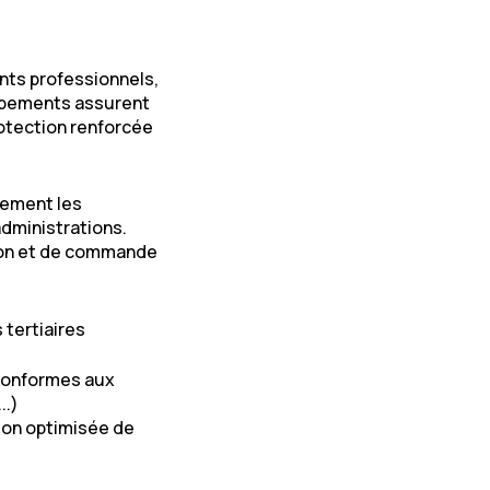
nts professionnels,
uipements assurent
rotection renforcée
cement les
dministrations.
tion et de commande
 tertiaires
 conformes aux
..)
ion optimisée de
perturbations